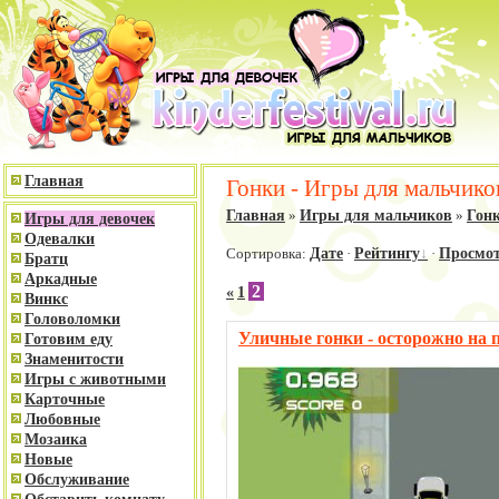
Главная
Гонки - Игры для мальчико
Главная
»
Игры для мальчиков
»
Гон
Игры для девочек
Одевалки
Сортировка:
Дате
·
Рейтингу
·
Просмо
Братц
Аркадные
2
«
1
Винкс
Головоломки
Уличные гонки - осторожно на 
Готовим еду
Знаменитости
Игры с животными
Карточные
Любовные
Мозаика
Новые
Обслуживание