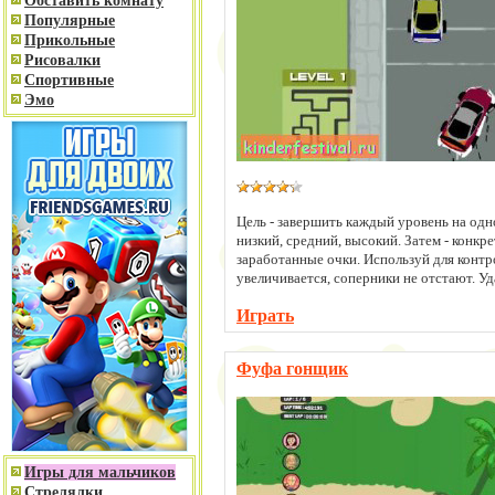
Обставить комнату
Популярные
Прикольные
Рисовалки
Спортивные
Эмо
Цель - завершить каждый уровень на одн
низкий, средний, высокий. Затем - конкр
заработанные очки. Используй для контро
увеличивается, соперники не отстают. Уд
Играть
Фуфа гонщик
Игры для мальчиков
Стрелялки