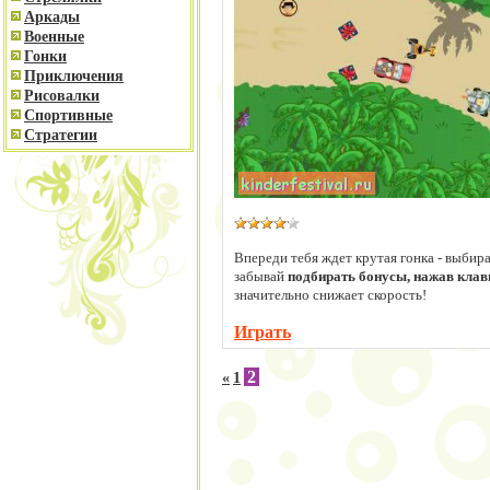
Аркады
Военные
Гонки
Приключения
Рисовалки
Спортивные
Стратегии
Впереди тебя ждет крутая гонка - выбир
забывай
подбирать бонусы, нажав кла
значительно снижает скорость!
Играть
2
«
1