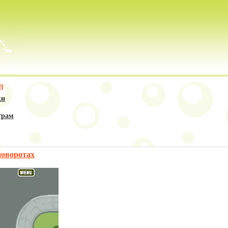
в
ки
трам
поворотах