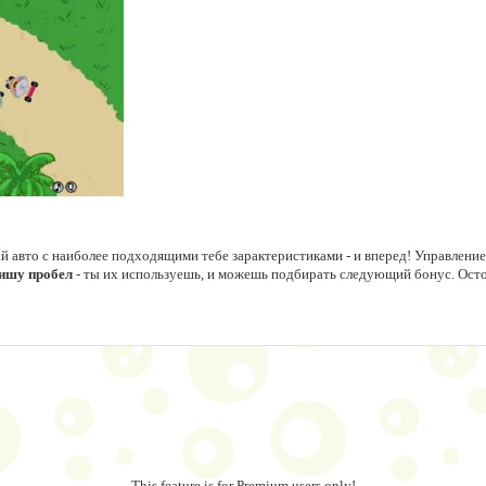
ай авто с наиболее подходящими тебе зарактеристиками - и вперед! Управление
вишу пробел
- ты их используешь, и можешь подбирать следующий бонус. Осто
This feature is for Premium users only!