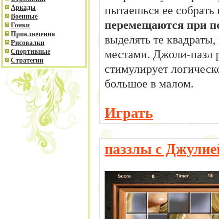
пытаешься ее собрать
Аркады
Военные
перемещаются при 
Гонки
Приключения
выделять те квадраты,
Рисовалки
местами. Джоли-пазл р
Спортивные
Стратегии
стимулирует логическ
большое в малом.
Играть
паззлы с Джулие