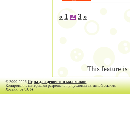
2
«
1
3
»
This feature is
© 2000-2026
Игры для девочек и мальчиков
Копирование материалов разрешено при условии активной ссылки.
Хостинг от
uCoz