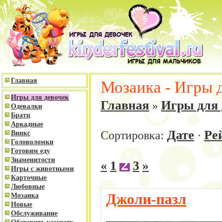
Главная
Мозаика - Игры 
Игры для девочек
Главная
Игры для 
»
Одевалки
Братц
Аркадные
Дате
Ре
Сортировка:
·
Винкс
Головоломки
Готовим еду
Знаменитости
2
«
1
3
»
Игры с животными
Карточные
Любовные
Джоли-пазл
Мозаика
Новые
Обслуживание